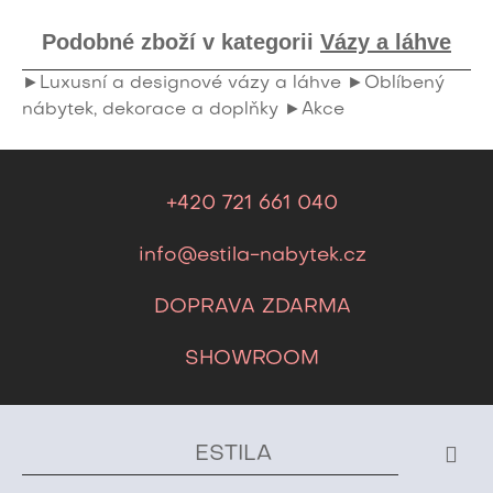
Podobné zboží v kategorii
Vázy a láhve
►Luxusní a designové vázy a láhve
►Oblíbený
nábytek, dekorace a doplňky
►Akce
+420 721 661 040
info@estila-nabytek.cz
DOPRAVA ZDARMA
SHOWROOM
ESTILA