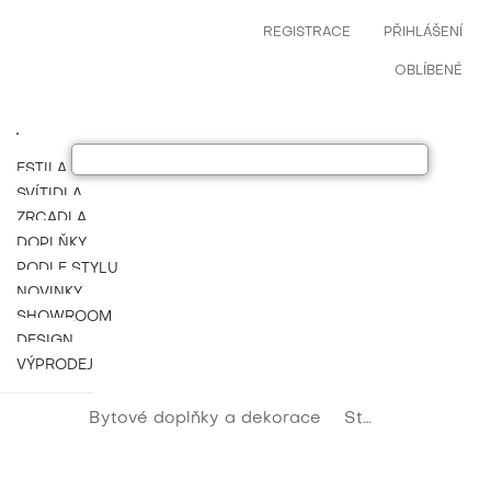
REGISTRACE
PŘIHLÁŠENÍ
OBLÍBENÉ
ESTILA NÁBYTEK
SVÍTIDLA
ZRCADLA
DOPLŇKY
PODLE STYLU
NOVINKY
SHOWROOM
DESIGN
VÝPRODEJ
Bytové doplňky a dekorace
Stylové a luxusní dekorace