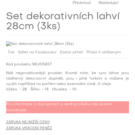
Předchozí
Následující
Set dekorativních lahví
28cm (3ks)
Tisk
Sdílet na Facebooku!
Zaslat příteli
Přidat k oblíbeným
Kód produktu:
MLV05857
Náš nejprodávanější produkt. Kromě toho, že tyto láhve jsou
nádherný dekorativní doplněk, jsou i plně funkční a můžete je
využít například na parfém nebo esenciální vůně, či oleje.
Výška
- 28
Šířka
- 14
Hloubka
- 10
Pro informace o dostupnosti a ceně produktu nás prosím
kontaktujte.
ZÁRUKA NEJNIŽŠÍ CENY
ZÁRUKA VRÁCENÍ PENĚZ