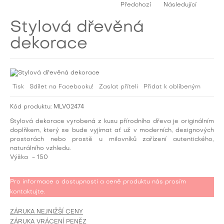
Předchozí
Následující
Stylová dřevěná
dekorace
Tisk
Sdílet na Facebooku!
Zaslat příteli
Přidat k oblíbeným
Kód produktu:
MLV02474
Stylová dekorace vyrobená z kusu přírodního dřeva je originálním
doplňkem, který se bude vyjímat ať už v moderních, designových
prostorách nebo prostě u milovníků zařízení autentického,
naturálního vzhledu.
Výška
- 150
Pro informace o dostupnosti a ceně produktu nás prosím
kontaktujte.
ZÁRUKA NEJNIŽŠÍ CENY
ZÁRUKA VRÁCENÍ PENĚZ