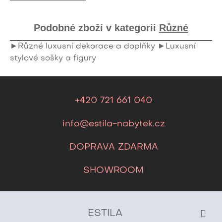
Podobné zboží v kategorii
Různé
►Různé luxusní dekorace a doplňky
►Luxusní
stylové sošky a figury
+420 721 661 040
info@estila-nabytek.cz
DOPRAVA ZDARMA
SHOWROOM
ESTILA