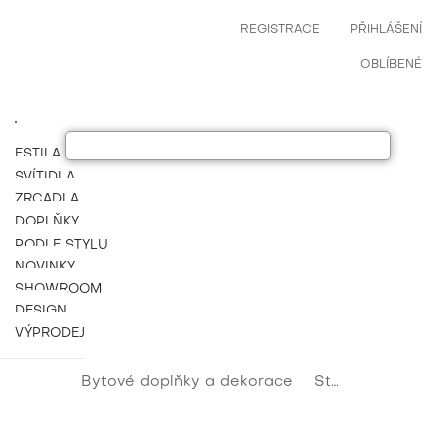
REGISTRACE
PŘIHLÁŠENÍ
OBLÍBENÉ
ESTILA NÁBYTEK
SVÍTIDLA
ZRCADLA
DOPLŇKY
PODLE STYLU
NOVINKY
SHOWROOM
DESIGN
VÝPRODEJ
Bytové doplňky a dekorace
Stylové a luxusní dekorace