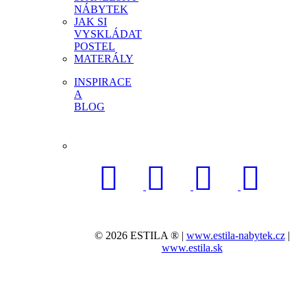
NÁBYTEK
JAK SI
VYSKLÁDAT
POSTEL
MATERÁLY
INSPIRACE
A
BLOG
© 2026 ESTILA ® |
www.estila-nabytek.cz
|
www.estila.sk