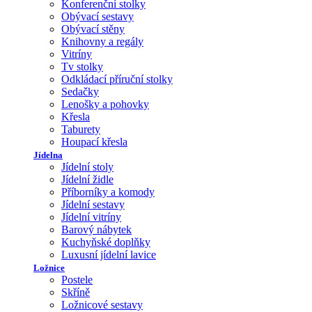
Konferenční stolky
Obývací sestavy
Obývací stěny
Knihovny a regály
Vitríny
Tv stolky
Odkládací příruční stolky
Sedačky
Lenošky a pohovky
Křesla
Taburety
Houpací křesla
Jídelna
Jídelní stoly
Jídelní židle
Příborníky a komody
Jídelní sestavy
Jídelní vitríny
Barový nábytek
Kuchyňské doplňky
Luxusní jídelní lavice
Ložnice
Postele
Skříně
Ložnicové sestavy