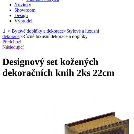
Novinky
Showroom
Design
Výprodej
>
Bytové doplňky a dekorace
>
Stylové a luxusní
dekorace
>
Různé luxusní dekorace a doplňky
Předchozí
Následující
Designový set kožených
dekoračních knih 2ks 22cm