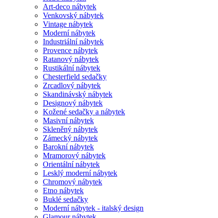
Art-deco nábytek
Venkovský nábytek
Vintage nábytek
Moderní nábytek
Industriální nábytek
Provence nábytek
Ratanový nábytek
Rustikální nábytek
Chesterfield sedačky
Zrcadlový nábytek
Skandinávský nábytek
Designový nábytek
Kožené sedačky a nábytek
Masivní nábytek
Skleněný nábytek
Zámecký nábytek
Barokní nábytek
Mramorový nábytek
Orientální nábytek
Lesklý moderní nábytek
Chromový nábytek
Etno nábytek
Buklé sedačky
Moderní nábytek - italský design
Glamour nábytek