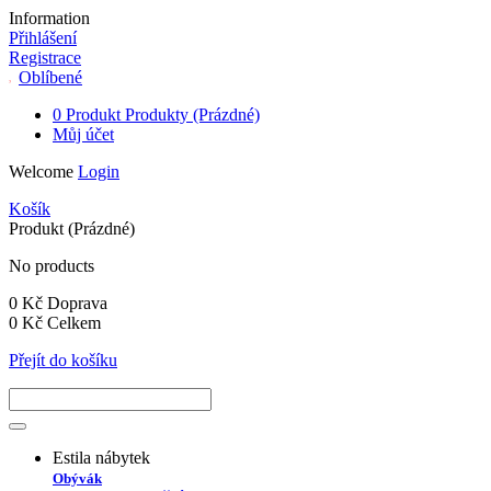
Information
Přihlášení
Registrace
Oblíbené
0
Produkt
Produkty
(Prázdné)
Můj účet
Welcome
Login
Košík
Produkt
(Prázdné)
No products
0 Kč
Doprava
0 Kč
Celkem
Přejít do košíku
Estila nábytek
Obývák