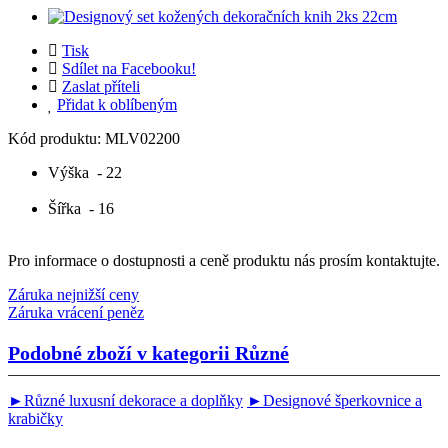
Tisk
Sdílet na Facebooku!
Zaslat příteli
Přidat k oblíbeným
Kód produktu:
MLV02200
Výška
- 22
Šířka
- 16
Pro informace o dostupnosti a ceně produktu nás prosím kontaktujte.
Záruka nejnižší ceny
Záruka vrácení peněz
Podobné zboží v kategorii
Různé
►Různé luxusní dekorace a doplňky
►Designové šperkovnice a
krabičky