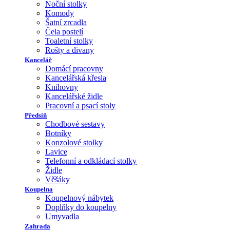
Noční stolky
Komody
Šatní zrcadla
Čela postelí
Toaletní stolky
Rošty a divany
Kancelář
Domácí pracovny
Kancelářská křesla
Knihovny
Kancelářské židle
Pracovní a psací stoly
Předsíň
Chodbové sestavy
Botníky
Konzolové stolky
Lavice
Telefonní a odkládací stolky
Židle
Věšáky
Koupelna
Koupelnový nábytek
Doplňky do koupelny
Umyvadla
Zahrada