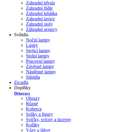
Zahradní křesla
Zahradní židle
Zahradní lehátka
Zahradní lavice
Zahradní stoly
Záhradní sestavy
Svítidla
Noční lampy
Lustry
Stojící lampy
Stolní lampy
Pracovní lampy
Závěsné lampy
Nástěnné lampy
Stínidla
Zrcadla
Doplňky
Dekorace
Obrazy
Různé
Koberce
Sošky a figury
Svíčky, svícny a lucerny
Košíky
Vázy a láhve