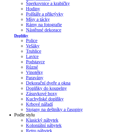
Šperkovnice a krabičky
Hodiny
Polštáře a přikrývky
Mísy a tácky
Rámy na fotografie
Nástěnné dekorace
Doplňky
Police
Vešáky
Truhlice
Lavice
Podstavce
Různé
Vinotéky
Paravány
Dekorační dveře a okna
Doplňky do koupelny
Zásuvkové boxy
Kuchyňské doplňky
Krbové nářadí
Stojany na deštníky a časopisy
Podle stylu
Klasický nábytek
Koloniální nábytek
Retro nábytek