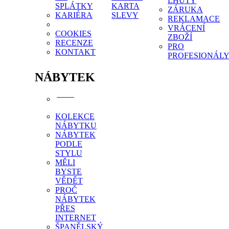
LHŮTY
SPLÁTKY
KARTA
ZÁRUKA
KARIÉRA
SLEVY
REKLAMACE
VRÁCENÍ
COOKIES
ZBOŽÍ
RECENZE
PRO
KONTAKT
PROFESIONÁL
NÁBYTEK
KOLEKCE
NÁBYTKU
NÁBYTEK
PODLE
STYLU
MĚLI
BYSTE
VĚDĚT
PROČ
NÁBYTEK
PŘES
INTERNET
ŠPANĚLSKÝ