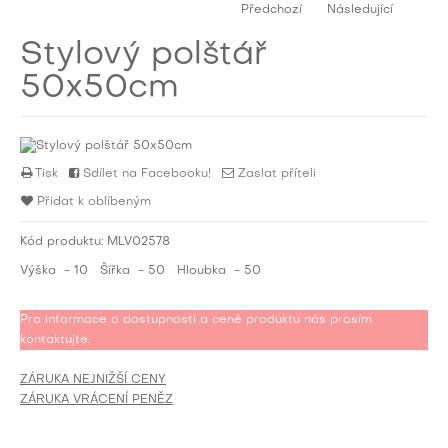
Předchozí
Následující
Stylový polštář
50x50cm
Tisk
Sdílet na Facebooku!
Zaslat příteli
Přidat k oblíbeným
Kód produktu:
MLV02578
Výška
- 10
Šířka
- 50
Hloubka
- 50
Pro informace o dostupnosti a ceně produktu nás prosím
kontaktujte.
ZÁRUKA NEJNIŽŠÍ CENY
ZÁRUKA VRÁCENÍ PENĚZ