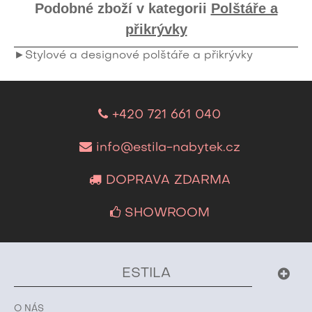
Podobné zboží v kategorii
Polštáře a
přikrývky
►Stylové a designové polštáře a přikrývky
+420 721 661 040
info@estila-nabytek.cz
DOPRAVA ZDARMA
SHOWROOM
ESTILA
O NÁS