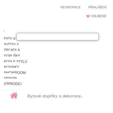
REGISTRACE
PŘIHLÁŠENÍ
OBLÍBENÉ
ESTILA NÁBYTEK
SVÍTIDLA
ZRCADLA
DOPLŇKY
PODLE STYLU
NOVINKY
SHOWROOM
DESIGN
VÝPRODEJ
Bytové doplňky a dekorace
Stylové a lux