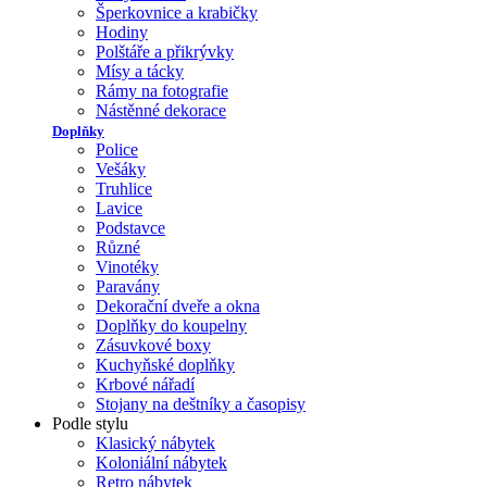
Šperkovnice a krabičky
Hodiny
Polštáře a přikrývky
Mísy a tácky
Rámy na fotografie
Nástěnné dekorace
Doplňky
Police
Vešáky
Truhlice
Lavice
Podstavce
Různé
Vinotéky
Paravány
Dekorační dveře a okna
Doplňky do koupelny
Zásuvkové boxy
Kuchyňské doplňky
Krbové nářadí
Stojany na deštníky a časopisy
Podle stylu
Klasický nábytek
Koloniální nábytek
Retro nábytek