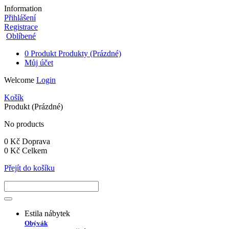
Information
Přihlášení
Registrace
Oblíbené
0
Produkt
Produkty
(Prázdné)
Můj účet
Welcome
Login
Košík
Produkt
(Prázdné)
No products
0 Kč
Doprava
0 Kč
Celkem
Přejít do košíku
Estila nábytek
Obývák