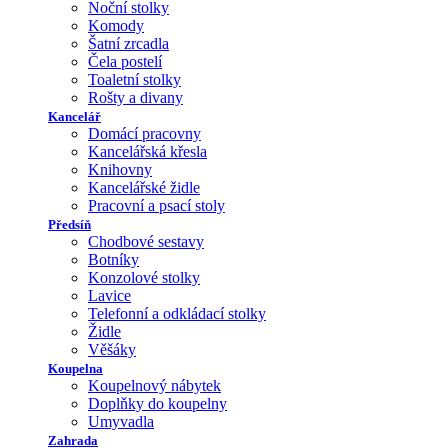
Noční stolky
Komody
Šatní zrcadla
Čela postelí
Toaletní stolky
Rošty a divany
Kancelář
Domácí pracovny
Kancelářská křesla
Knihovny
Kancelářské židle
Pracovní a psací stoly
Předsíň
Chodbové sestavy
Botníky
Konzolové stolky
Lavice
Telefonní a odkládací stolky
Židle
Věšáky
Koupelna
Koupelnový nábytek
Doplňky do koupelny
Umyvadla
Zahrada