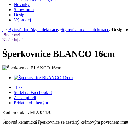
Novinky
Showroom
Design
Výprodej
>
Bytové doplňky a dekorace
>
Stylové a luxusní dekorace
>
Designov
Předchozí
Následující
Šperkovnice BLANCO 16cm
Tisk
Sdílet na Facebooku!
Zaslat příteli
Přidat k oblíbeným
Kód produktu:
MLV04479
Šikovná keramická šperkovnice se zestárlý krémovým povrchem imitu