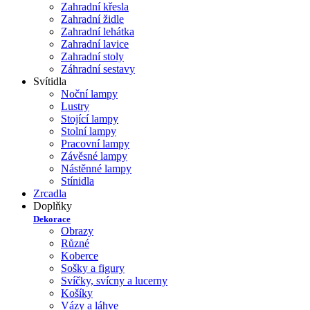
Zahradní křesla
Zahradní židle
Zahradní lehátka
Zahradní lavice
Zahradní stoly
Záhradní sestavy
Svítidla
Noční lampy
Lustry
Stojící lampy
Stolní lampy
Pracovní lampy
Závěsné lampy
Nástěnné lampy
Stínidla
Zrcadla
Doplňky
Dekorace
Obrazy
Různé
Koberce
Sošky a figury
Svíčky, svícny a lucerny
Košíky
Vázy a láhve