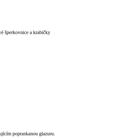
é šperkovnice a krabičky
jícím popraskanou glazuru.