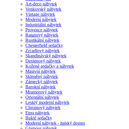
Art-deco nábytek
Venkovský nábytek
Vintage nábytek
Moderní nábytek
Industriální nábytek
Provence nábytek
Ratanový nábytek
Rustikální nábytek
Chesterfield sedačky
Zrcadlový nábytek
Skandinávský nábytek
Designový nábytek
Kožené sedačky a nábytek
Masivní nábytek
Skleněný nábytek
Zámecký nábytek
Barokní nábytek
Mramorový nábytek
Orientální nábytek
Lesklý moderní nábytek
Chromový nábytek
Etno nábytek
Buklé sedačky
Moderní nábytek - italský design
Glamour nábytek