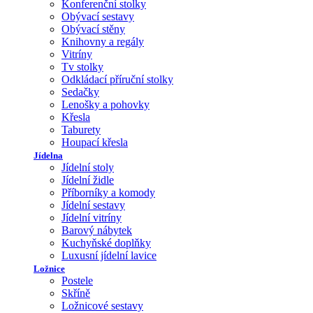
Konferenční stolky
Obývací sestavy
Obývací stěny
Knihovny a regály
Vitríny
Tv stolky
Odkládací příruční stolky
Sedačky
Lenošky a pohovky
Křesla
Taburety
Houpací křesla
Jídelna
Jídelní stoly
Jídelní židle
Příborníky a komody
Jídelní sestavy
Jídelní vitríny
Barový nábytek
Kuchyňské doplňky
Luxusní jídelní lavice
Ložnice
Postele
Skříně
Ložnicové sestavy