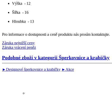
Výška
- 12
Šířka
- 16
Hloubka
- 13
Pro informace o dostupnosti a ceně produktu nás prosím kontaktujte.
Záruka nejnižší ceny
Záruka vrácení peněz
Podobné zboží v kategorii
Šperkovnice a krabičky
►Designové šperkovnice a krabičky
►Akce