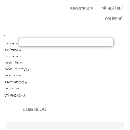
REGISTRACE
PŘIHLÁŠENÍ
OBLÍBENÉ
ESTILA NÁBYTEK
SVÍTIDLA
ZRCADLA
DOPLŇKY
PODLE STYLU
NOVINKY
SHOWROOM
DESIGN
VÝPRODEJ
Estila BLOG