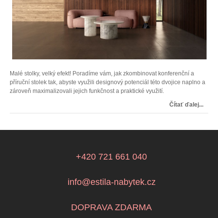
Malé stolky, velký efekt! Poradíme vám, jak zkombinovat konferenční a
příruční stolek tak, abyste využili designový potenciál této dvojice naplno a
zároveň maximalizovali jejich funkčnost a praktické využití.
Čítať ďalej...
+420 721 661 040
info@estila-nabytek.cz
DOPRAVA ZDARMA