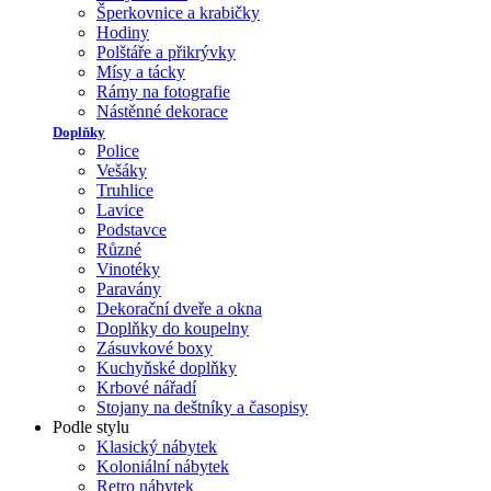
Šperkovnice a krabičky
Hodiny
Polštáře a přikrývky
Mísy a tácky
Rámy na fotografie
Nástěnné dekorace
Doplňky
Police
Vešáky
Truhlice
Lavice
Podstavce
Různé
Vinotéky
Paravány
Dekorační dveře a okna
Doplňky do koupelny
Zásuvkové boxy
Kuchyňské doplňky
Krbové nářadí
Stojany na deštníky a časopisy
Podle stylu
Klasický nábytek
Koloniální nábytek
Retro nábytek