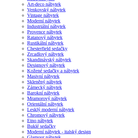
Art-deco nábytek
Venkovský nábytek
Vintage nábytek
Moderní nábytek
Industriální nábytek
Provence nábytek
Ratanový nábytek
Rustikální nábytek
Chesterfield sedačky
Zrcadlový nábytek
Skandinávský nábytek
Designový nábytek
Kožené sedačky a nábytek
Masivní nábytek
Skleněný nábytek
Zámecký nábytek
Barokní nábytek
Mramorový nábytek
Orientální nábytek
Lesklý moderní nábytek
Chromový nábytek
Etno nábytek
Buklé sedačky
Moderní nábytek - italský design
Glamour nábytek