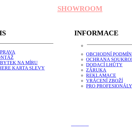
SHOWROOM
IS
INFORMACE
PRAVA
OBCHODNÍ PODMÍ
NTÁŽ
OCHRANA SOUKRO
BYTEK NA MÍRU
DODACÍ LHŮTY
HERE KARTA SLEVY
ZÁRUKA
REKLAMACE
VRÁCENÍ ZBOŽÍ
PRO PROFESIONÁL