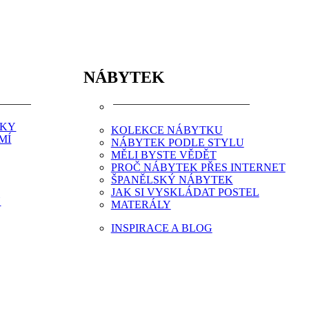
NÁBYTEK
NKY
KOLEKCE NÁBYTKU
MÍ
NÁBYTEK PODLE STYLU
MĚLI BYSTE VĚDĚT
PROČ NÁBYTEK PŘES INTERNET
ŠPANĚLSKÝ NÁBYTEK
JAK SI VYSKLÁDAT POSTEL
Y
MATERÁLY
INSPIRACE A BLOG