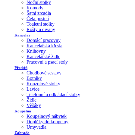
Noční stolky
Komody
Šatní zrcadla
Čela postelí
Toaletní stolky
Rošty a divany
Kancelář
Domácí pracovny
Kancelářská křesla
Knihovny
Kancelářské židle
Pracovní a psací stoly
Předsíň
Chodbové sestavy
Botníky
Konzolové stolky
Lavice
Telefonní a odkládací stolky
Židle
Věšáky
Koupelna
Koupelnový nábytek
Doplňky do koupelny
Umyvadla
Zahrada