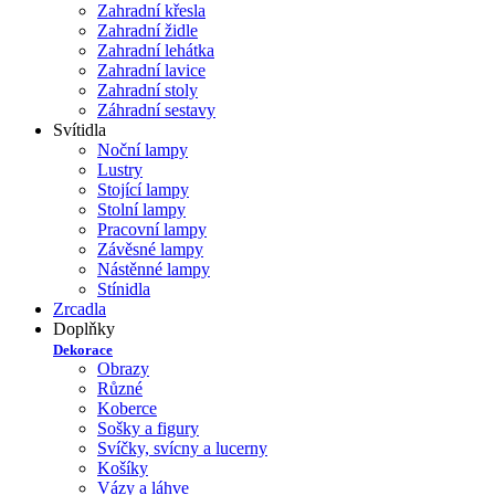
Zahradní křesla
Zahradní židle
Zahradní lehátka
Zahradní lavice
Zahradní stoly
Záhradní sestavy
Svítidla
Noční lampy
Lustry
Stojící lampy
Stolní lampy
Pracovní lampy
Závěsné lampy
Nástěnné lampy
Stínidla
Zrcadla
Doplňky
Dekorace
Obrazy
Různé
Koberce
Sošky a figury
Svíčky, svícny a lucerny
Košíky
Vázy a láhve