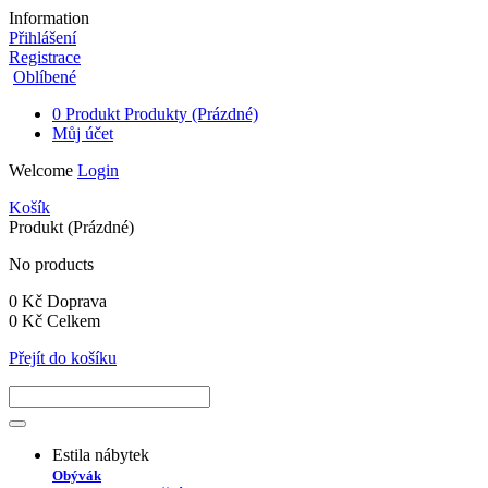
Information
Přihlášení
Registrace
Oblíbené
0
Produkt
Produkty
(Prázdné)
Můj účet
Welcome
Login
Košík
Produkt
(Prázdné)
No products
0 Kč
Doprava
0 Kč
Celkem
Přejít do košíku
Estila nábytek
Obývák