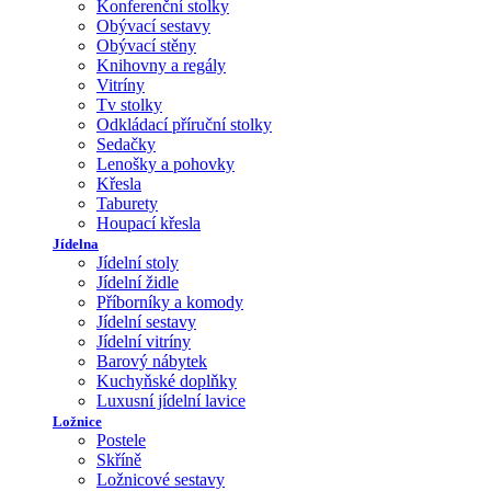
Konferenční stolky
Obývací sestavy
Obývací stěny
Knihovny a regály
Vitríny
Tv stolky
Odkládací příruční stolky
Sedačky
Lenošky a pohovky
Křesla
Taburety
Houpací křesla
Jídelna
Jídelní stoly
Jídelní židle
Příborníky a komody
Jídelní sestavy
Jídelní vitríny
Barový nábytek
Kuchyňské doplňky
Luxusní jídelní lavice
Ložnice
Postele
Skříně
Ložnicové sestavy