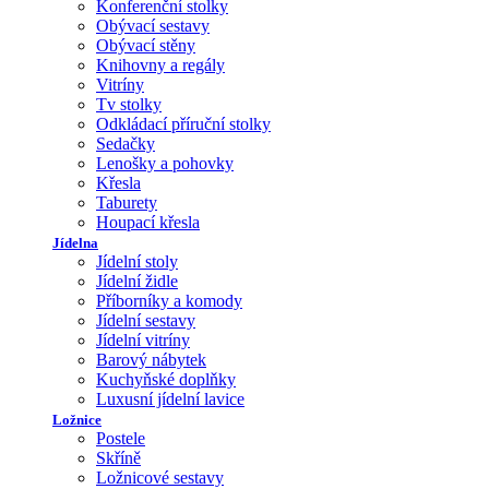
Konferenční stolky
Obývací sestavy
Obývací stěny
Knihovny a regály
Vitríny
Tv stolky
Odkládací příruční stolky
Sedačky
Lenošky a pohovky
Křesla
Taburety
Houpací křesla
Jídelna
Jídelní stoly
Jídelní židle
Příborníky a komody
Jídelní sestavy
Jídelní vitríny
Barový nábytek
Kuchyňské doplňky
Luxusní jídelní lavice
Ložnice
Postele
Skříně
Ložnicové sestavy