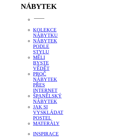
NÁBYTEK
KOLEKCE
NÁBYTKU
NÁBYTEK
PODLE
STYLU
MĚLI
BYSTE
VĚDĚT
PROČ
NÁBYTEK
PŘES
INTERNET
ŠPANĚLSKÝ
NÁBYTEK
JAK SI
VYSKLÁDAT
POSTEL
MATERÁLY
INSPIRACE