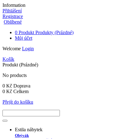
Information
Přihlášení
Registrace
Oblíbené
0
Produkt
Produkty
(Prázdné)
Můj účet
Welcome
Login
Košík
Produkt
(Prázdné)
No products
0 Kč
Doprava
0 Kč
Celkem
Přejít do košíku
Estila nábytek
Obývák