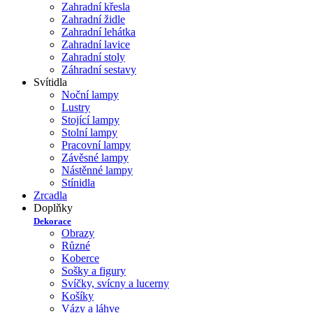
Zahradní křesla
Zahradní židle
Zahradní lehátka
Zahradní lavice
Zahradní stoly
Záhradní sestavy
Svítidla
Noční lampy
Lustry
Stojící lampy
Stolní lampy
Pracovní lampy
Závěsné lampy
Nástěnné lampy
Stínidla
Zrcadla
Doplňky
Dekorace
Obrazy
Různé
Koberce
Sošky a figury
Svíčky, svícny a lucerny
Košíky
Vázy a láhve