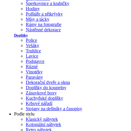
Šperkovnice a krabičky
Hodiny
Polštáře a přikrývky
Mísy a tácky
Rámy na fotografie
Nástěnné dekorace
Doplňky
Police
Vešáky
Truhlice
Lavice
Podstavce
Různé
Vinotéky
Paravány
Dekorační dveře a okna
Doplňky do koupelny
Zásuvkové boxy
Kuchyňské doplňky
Krbové nářadí
Stojany na deštníky a časopisy
Podle stylu
Klasický nábytek
Koloniální nábytek
Retro nábytek