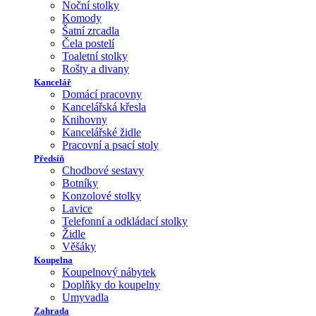
Noční stolky
Komody
Šatní zrcadla
Čela postelí
Toaletní stolky
Rošty a divany
Kancelář
Domácí pracovny
Kancelářská křesla
Knihovny
Kancelářské židle
Pracovní a psací stoly
Předsíň
Chodbové sestavy
Botníky
Konzolové stolky
Lavice
Telefonní a odkládací stolky
Židle
Věšáky
Koupelna
Koupelnový nábytek
Doplňky do koupelny
Umyvadla
Zahrada