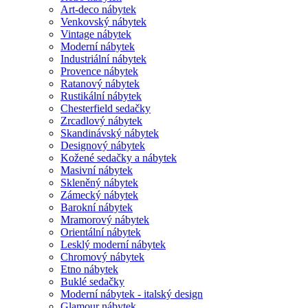
Art-deco nábytek
Venkovský nábytek
Vintage nábytek
Moderní nábytek
Industriální nábytek
Provence nábytek
Ratanový nábytek
Rustikální nábytek
Chesterfield sedačky
Zrcadlový nábytek
Skandinávský nábytek
Designový nábytek
Kožené sedačky a nábytek
Masivní nábytek
Skleněný nábytek
Zámecký nábytek
Barokní nábytek
Mramorový nábytek
Orientální nábytek
Lesklý moderní nábytek
Chromový nábytek
Etno nábytek
Buklé sedačky
Moderní nábytek - italský design
Glamour nábytek