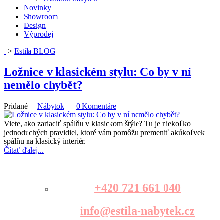
Novinky
Showroom
Design
Výprodej
>
Estila BLOG
Ložnice v klasickém stylu: Co by v ní
nemělo chybět?
Pridané
Nábytok
0 Komentáre
Viete, ako zariadiť spálňu v klasickom štýle? Tu je niekoľko
jednoduchých pravidiel, ktoré vám pomôžu premeniť akúkoľvek
spálňu na klasický interiér.
Čítať ďalej...
+420 721 661 040
info@estila-nabytek.cz