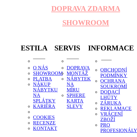
DOPRAVA ZDARMA
SHOWROOM
ESTILA
SERVIS
INFORMACE
O NÁS
DOPRAVA
OBCHODNÍ
SHOWROOM
MONTÁŽ
PODMÍNKY
PLATBA
NÁBYTEK
OCHRANA
NÁKUP
NA
SOUKROMÍ
NÁBYTKU
MÍRU
DODACÍ
NA
SPHERE
LHŮTY
SPLÁTKY
KARTA
ZÁRUKA
KARIÉRA
SLEVY
REKLAMACE
VRÁCENÍ
COOKIES
ZBOŽÍ
RECENZE
PRO
KONTAKT
PROFESIONÁL