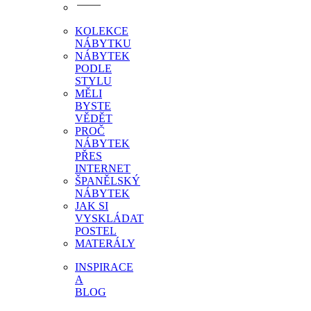
KOLEKCE
NÁBYTKU
NÁBYTEK
PODLE
STYLU
MĚLI
BYSTE
VĚDĚT
PROČ
NÁBYTEK
PŘES
INTERNET
ŠPANĚLSKÝ
NÁBYTEK
JAK SI
VYSKLÁDAT
POSTEL
MATERÁLY
INSPIRACE
A
BLOG