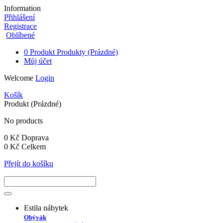
Information
Přihlášení
Registrace
Oblíbené
0
Produkt
Produkty
(Prázdné)
Můj účet
Welcome
Login
Košík
Produkt
(Prázdné)
No products
0 Kč
Doprava
0 Kč
Celkem
Přejít do košíku
Estila nábytek
Obývák