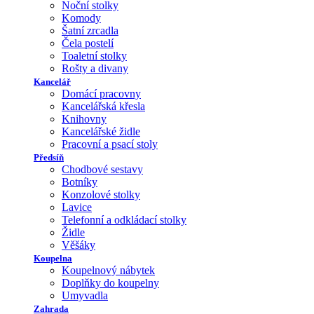
Noční stolky
Komody
Šatní zrcadla
Čela postelí
Toaletní stolky
Rošty a divany
Kancelář
Domácí pracovny
Kancelářská křesla
Knihovny
Kancelářské židle
Pracovní a psací stoly
Předsíň
Chodbové sestavy
Botníky
Konzolové stolky
Lavice
Telefonní a odkládací stolky
Židle
Věšáky
Koupelna
Koupelnový nábytek
Doplňky do koupelny
Umyvadla
Zahrada