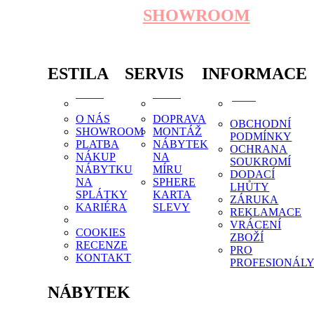
SHOWROOM
ESTILA
SERVIS
INFORMACE
O NÁS
DOPRAVA
OBCHODNÍ
SHOWROOM
MONTÁŽ
PODMÍNKY
PLATBA
NÁBYTEK
OCHRANA
NÁKUP
NA
SOUKROMÍ
NÁBYTKU
MÍRU
DODACÍ
NA
SPHERE
LHŮTY
SPLÁTKY
KARTA
ZÁRUKA
KARIÉRA
SLEVY
REKLAMACE
VRÁCENÍ
COOKIES
ZBOŽÍ
RECENZE
PRO
KONTAKT
PROFESIONÁL
NÁBYTEK