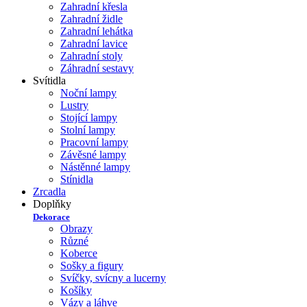
Zahradní křesla
Zahradní židle
Zahradní lehátka
Zahradní lavice
Zahradní stoly
Záhradní sestavy
Svítidla
Noční lampy
Lustry
Stojící lampy
Stolní lampy
Pracovní lampy
Závěsné lampy
Nástěnné lampy
Stínidla
Zrcadla
Doplňky
Dekorace
Obrazy
Různé
Koberce
Sošky a figury
Svíčky, svícny a lucerny
Košíky
Vázy a láhve