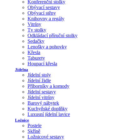
Konferenční stolky
Obývací sestavy
Obývací stěny
Knihovny a regály
Vitríny
Tv stolky
Odkládací příruční stolky
Sedačky
Lenošky a pohovky
Křesla
Taburety
Houpací křesla
Jídelna
Jídelní stoly
Jídelní židle
Příborníky a komody
Jídelní sestavy
Jídelní vitríny
Barový nábytek
Kuchyňské doplňky
Luxusní jídelní lavice
Ložnice
Postele
Skříně
Ložnicové sestavy