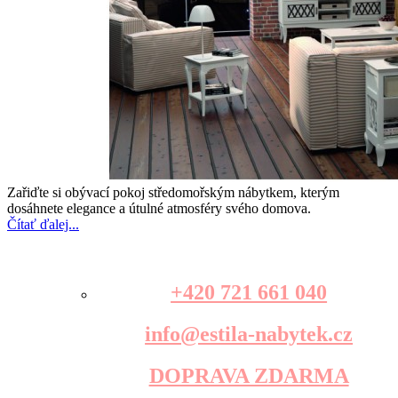
Zařiďte si obývací pokoj středomořským nábytkem, kterým
dosáhnete elegance a útulné atmosféry svého domova.
Čítať ďalej...
+420 721 661 040
info@estila-nabytek.cz
DOPRAVA ZDARMA