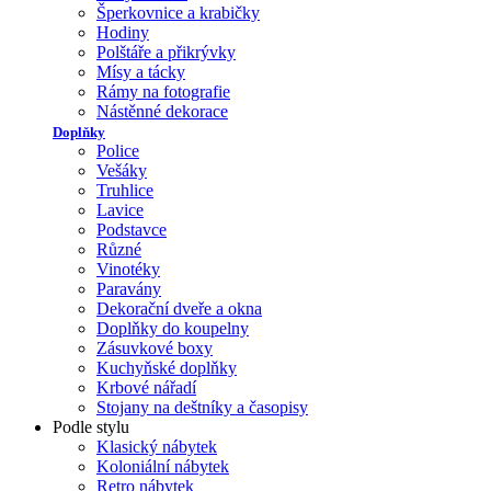
Šperkovnice a krabičky
Hodiny
Polštáře a přikrývky
Mísy a tácky
Rámy na fotografie
Nástěnné dekorace
Doplňky
Police
Vešáky
Truhlice
Lavice
Podstavce
Různé
Vinotéky
Paravány
Dekorační dveře a okna
Doplňky do koupelny
Zásuvkové boxy
Kuchyňské doplňky
Krbové nářadí
Stojany na deštníky a časopisy
Podle stylu
Klasický nábytek
Koloniální nábytek
Retro nábytek