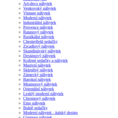
Art-deco nábytek
Venkovský nábytek
Vintage nábytek
Moderní nábytek
Industriální nábytek
Provence nábytek
Ratanový nábytek
Rustikální nábytek
Chesterfield sedačky
Zrcadlový nábytek
Skandinávský nábytek
Designový nábytek
Kožené sedačky a nábytek
Masivní nábytek
Skleněný nábytek
Zámecký nábytek
Barokní nábytek
Mramorový nábytek
Orientální nábytek
Lesklý moderní nábytek
Chromový nábytek
Etno nábytek
Buklé sedačky
Moderní nábytek - italský design
Glamour nábytek