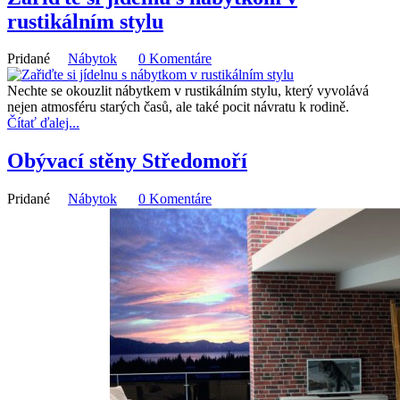
rustikálním stylu
Pridané
Nábytok
0 Komentáre
Nechte se okouzlit nábytkem v rustikálním stylu, který vyvolává
nejen atmosféru starých časů, ale také pocit návratu k rodině.
Čítať ďalej...
Obývací stěny Středomoří
Pridané
Nábytok
0 Komentáre