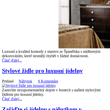
Luxusní a kvalitní komody z masivu ze Španělska s nádherným
dekorováním, které nesmějí chybět v žádné domácnosti.
Čítať ďalej...
Stylové židle pro luxusní jídelny
Pridané
Nábytok
0 Komentáre
Zanechte nezapomenutelný dojem v hostech s našimi stylovými
židlemi pro luxusní jídelny.
Čítať ďalej...
Zařiďte si jídelnu s nábytkom v