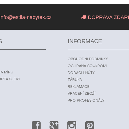
info@estila-nabytek.cz
DOPRAVA ZDAR
S
INFORMACE
OBCHODNÍ PODMÍNKY
OCHRANA SOUKROMÍ
NA MÍRU
DODACÍ LHŮTY
ARTA SLEVY
ZÁRUKA
REKLAMACE
VRÁCENÍ ZBOŽÍ
PRO PROFESIONÁLY