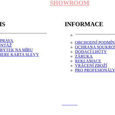
SHOWROOM
IS
INFORMACE
PRAVA
OBCHODNÍ PODMÍ
NTÁŽ
OCHRANA SOUKRO
BYTEK NA MÍRU
DODACÍ LHŮTY
HERE KARTA SLEVY
ZÁRUKA
REKLAMACE
VRÁCENÍ ZBOŽÍ
PRO PROFESIONÁL