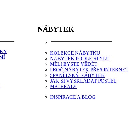
NÁBYTEK
NKY
KOLEKCE NÁBYTKU
MÍ
NÁBYTEK PODLE STYLU
MĚLI BYSTE VĚDĚT
PROČ NÁBYTEK PŘES INTERNET
ŠPANĚLSKÝ NÁBYTEK
JAK SI VYSKLÁDAT POSTEL
Y
MATERÁLY
INSPIRACE A BLOG