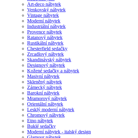
Art-deco nábytek
Venkovský nábytek
Vintage nábytek
Moderní nábytek
Industriální nábytek
Provence nábytek
Ratanový nábytek
Rustikální nábytek
Chesterfield sedačky
Zrcadlový nábytek
Skandinávský nábytek
Designový nábytek
Kožené sedačky a nábytek
Masivní nábytek
Skleněný nábytek
Zámecký nábytek
Barokní nábytek
Mramorový nábytek
Orientální nábytek
Lesklý moderní nábytek
Chromový nábytek
Etno nábytek
Buklé sedačky
Moderní nábytek - italský design
Glamour nábytek