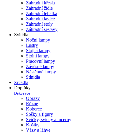
Zahradní křesla
Zahradní židle
Zahradní lehátka
Zahradní lavice
Zahradní stoly
Záhradní sestavy
Svítidla
Noční lampy
Lustry
Stojící lampy
Stolní lampy
Pracovní lampy
Závěsné lampy
Nástěnné lampy
Stínidla
Zrcadla
Doplňky
Dekorace
Obrazy
Různé
Koberce
Sošky a figury
Svíčky, svícny a lucerny
Košíky
Vázy a láhve