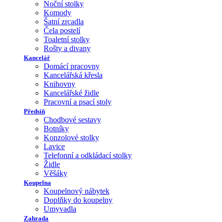
Noční stolky
Komody
Šatní zrcadla
Čela postelí
Toaletní stolky
Rošty a divany
Kancelář
Domácí pracovny
Kancelářská křesla
Knihovny
Kancelářské židle
Pracovní a psací stoly
Předsíň
Chodbové sestavy
Botníky
Konzolové stolky
Lavice
Telefonní a odkládací stolky
Židle
Věšáky
Koupelna
Koupelnový nábytek
Doplňky do koupelny
Umyvadla
Zahrada