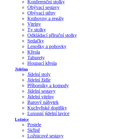
Konferenční stolky
Obývací sestavy
Obývací stěny
Knihovny a regály
Vitríny
Tv stolky
Odkládací příruční stolky
Sedačky
Lenošky a pohovky
Křesla
Taburety
Houpací křesla
Jídelna
Jídelní stoly
Jídelní židle
Příborníky a komody
Jídelní sestavy
Jídelní vitríny
Barový nábytek
Kuchyňské doplňky
Luxusní jídelní lavice
Ložnice
Postele
Skříně
Ložnicové sestavy