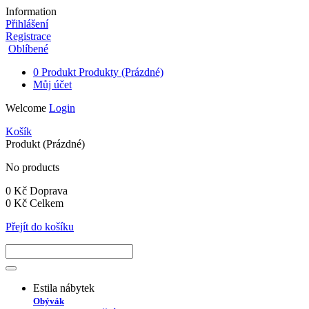
Information
Přihlášení
Registrace
Oblíbené
0
Produkt
Produkty
(Prázdné)
Můj účet
Welcome
Login
Košík
Produkt
(Prázdné)
No products
0 Kč
Doprava
0 Kč
Celkem
Přejít do košíku
Estila nábytek
Obývák