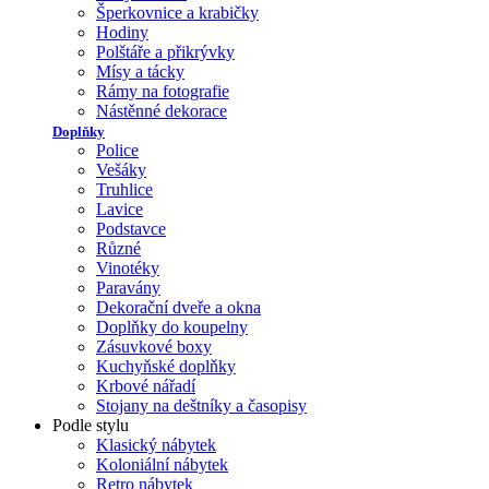
Šperkovnice a krabičky
Hodiny
Polštáře a přikrývky
Mísy a tácky
Rámy na fotografie
Nástěnné dekorace
Doplňky
Police
Vešáky
Truhlice
Lavice
Podstavce
Různé
Vinotéky
Paravány
Dekorační dveře a okna
Doplňky do koupelny
Zásuvkové boxy
Kuchyňské doplňky
Krbové nářadí
Stojany na deštníky a časopisy
Podle stylu
Klasický nábytek
Koloniální nábytek
Retro nábytek