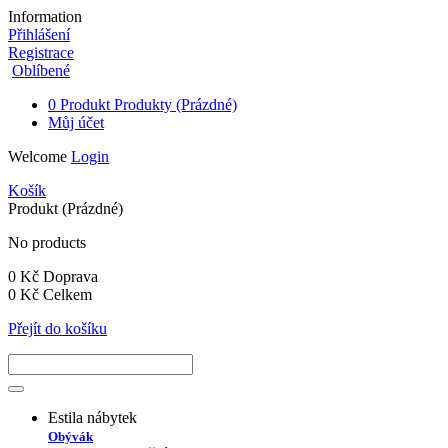
Information
Přihlášení
Registrace
Oblíbené
0
Produkt
Produkty
(Prázdné)
Můj účet
Welcome
Login
Košík
Produkt
(Prázdné)
No products
0 Kč
Doprava
0 Kč
Celkem
Přejít do košíku
Estila nábytek
Obývák