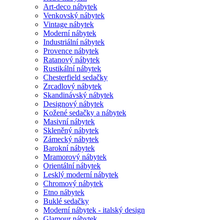
Art-deco nábytek
Venkovský nábytek
Vintage nábytek
Moderní nábytek
Industriální nábytek
Provence nábytek
Ratanový nábytek
Rustikální nábytek
Chesterfield sedačky
Zrcadlový nábytek
Skandinávský nábytek
Designový nábytek
Kožené sedačky a nábytek
Masivní nábytek
Skleněný nábytek
Zámecký nábytek
Barokní nábytek
Mramorový nábytek
Orientální nábytek
Lesklý moderní nábytek
Chromový nábytek
Etno nábytek
Buklé sedačky
Moderní nábytek - italský design
Glamour nábytek