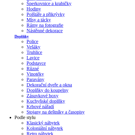
Šperkovnice a krabičky
Hodiny
Polštáře a přikrývky
Mísy a tácky
Rámy na fotografie
Nástěnné dekorace
Doplňky
Police
Vešáky
Truhlice
Lavice
Podstavce
Různé
Vinotéky
Paravány
Dekorační dveře a okna
Doplňky do koupelny
Zásuvkové boxy
Kuchyňské doplňky
Krbové nářadí
Stojany na deštníky a časopisy
Podle stylu
Klasický nábytek
Koloniální nábytek
Retro nábytek