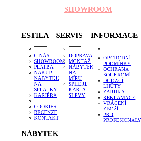
SHOWROOM
ESTILA
SERVIS
INFORMACE
O NÁS
DOPRAVA
OBCHODNÍ
SHOWROOM
MONTÁŽ
PODMÍNKY
PLATBA
NÁBYTEK
OCHRANA
NÁKUP
NA
SOUKROMÍ
NÁBYTKU
MÍRU
DODACÍ
NA
SPHERE
LHŮTY
SPLÁTKY
KARTA
ZÁRUKA
KARIÉRA
SLEVY
REKLAMACE
VRÁCENÍ
COOKIES
ZBOŽÍ
RECENZE
PRO
KONTAKT
PROFESIONÁL
NÁBYTEK