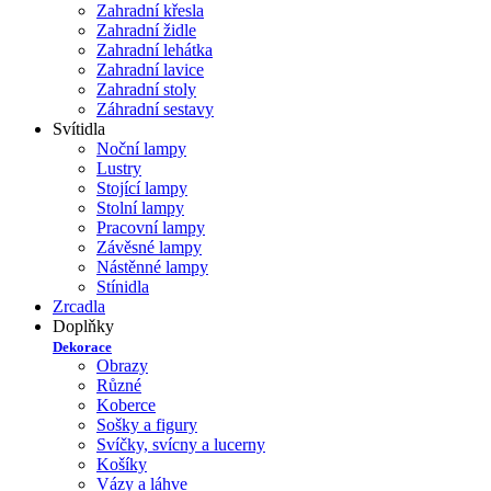
Zahradní křesla
Zahradní židle
Zahradní lehátka
Zahradní lavice
Zahradní stoly
Záhradní sestavy
Svítidla
Noční lampy
Lustry
Stojící lampy
Stolní lampy
Pracovní lampy
Závěsné lampy
Nástěnné lampy
Stínidla
Zrcadla
Doplňky
Dekorace
Obrazy
Různé
Koberce
Sošky a figury
Svíčky, svícny a lucerny
Košíky
Vázy a láhve