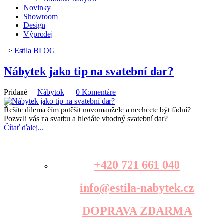
Novinky
Showroom
Design
Výprodej
>
Estila BLOG
Nábytek jako tip na svatební dar?
Pridané
Nábytok
0 Komentáre
Řešíte dilema čím potěšit novomanžele a nechcete být fádní?
Pozvali vás na svatbu a hledáte vhodný svatební dar?
Čítať ďalej...
+420 721 661 040
info@estila-nabytek.cz
DOPRAVA ZDARMA