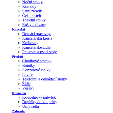
Noční stolky
Komody
Šatní zrcadla
Čela postelí
Toaletní stolky
Rošty a divany
Kancelář
Domácí pracovny
Kancelářská křesla
Knihovny
Kancelářské židle
Pracovní a psací stoly
Předsíň
Chodbové sestavy
Botníky
Konzolové stolky
Lavice
Telefonní a odkládací stolky
Židle
Věšáky
Koupelna
Koupelnový nábytek
Doplňky do koupelny
Umyvadla
Zahrada