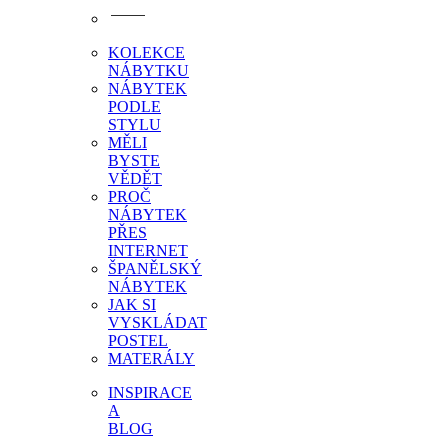
KOLEKCE
NÁBYTKU
NÁBYTEK
PODLE
STYLU
MĚLI
BYSTE
VĚDĚT
PROČ
NÁBYTEK
PŘES
INTERNET
ŠPANĚLSKÝ
NÁBYTEK
JAK SI
VYSKLÁDAT
POSTEL
MATERÁLY
INSPIRACE
A
BLOG