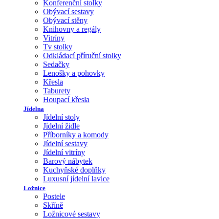
Konferenční stolky
Obývací sestavy
Obývací stěny
Knihovny a regály
Vitríny
Tv stolky
Odkládací příruční stolky
Sedačky
Lenošky a pohovky
Křesla
Taburety
Houpací křesla
Jídelna
Jídelní stoly
Jídelní židle
Příborníky a komody
Jídelní sestavy
Jídelní vitríny
Barový nábytek
Kuchyňské doplňky
Luxusní jídelní lavice
Ložnice
Postele
Skříně
Ložnicové sestavy